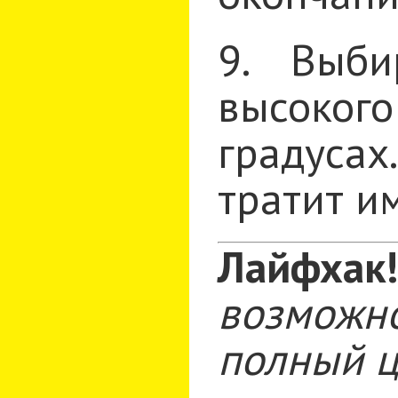
9. Выби
высокого
градуса
тратит и
Лайфхак
возможн
полный ц