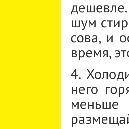
дешевле.
шум стир
сова, и 
время, э
4. Холод
него гор
меньше 
размещ