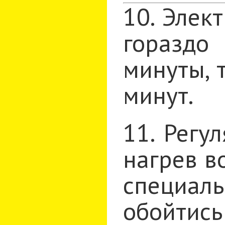
10. Элек
гораздо
минуты, 
минут.
11. Регу
нагрев в
специал
обойтись