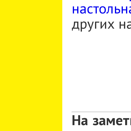
настольн
других н
На замет