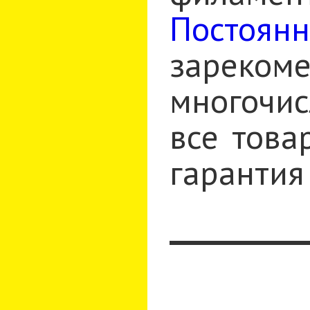
Постоян
зареко
многочис
все това
гарантия