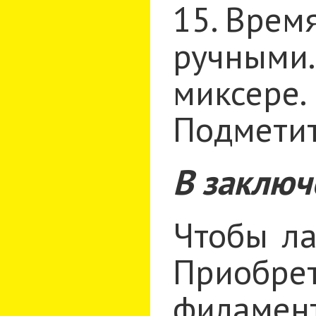
15. Врем
ручными
миксере
Подметит
В заключ
Чтобы ла
Приобре
филамент