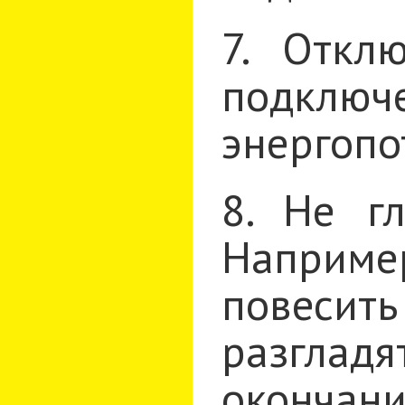
7. Откл
подключ
энергопо
8. Не г
Наприме
повесит
разгладя
окончани