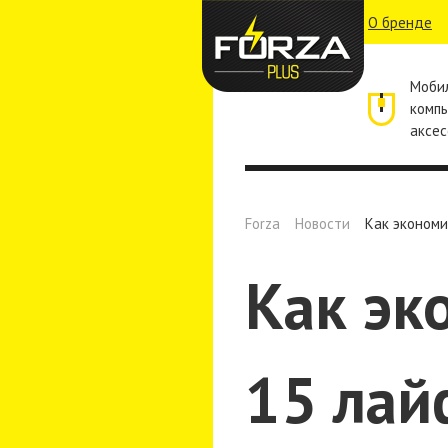
О бренде
Моби
комп
аксес
Forza
Новости
Как экономи
Как эк
15 лай