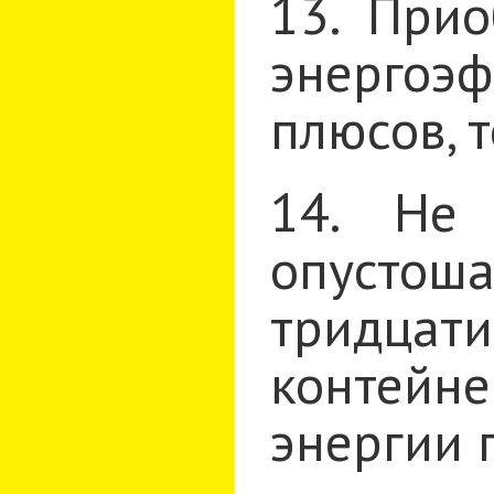
13. При
энергоэф
плюсов, 
14. Не 
опустоша
тридцат
контейне
энергии 