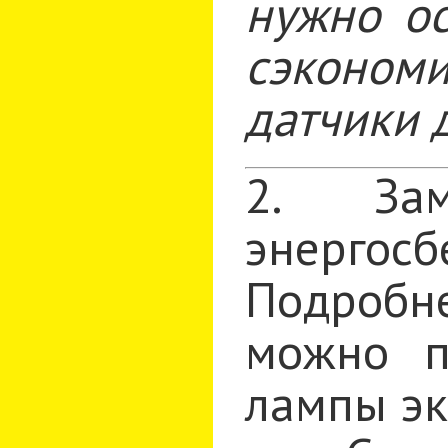
нужно ос
сэкономи
датчики д
2. За
энергос
Подробне
можно п
лампы эк