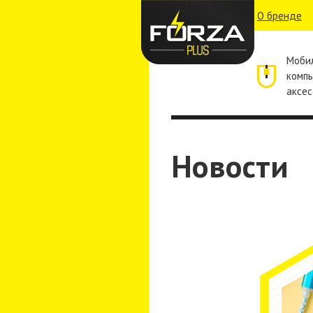
О бренде
Моби
комп
аксес
Новости