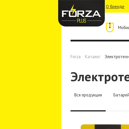
О бренде
Моби
Forza
Каталог
Электротех
Электрот
Вся продукция
Батарей