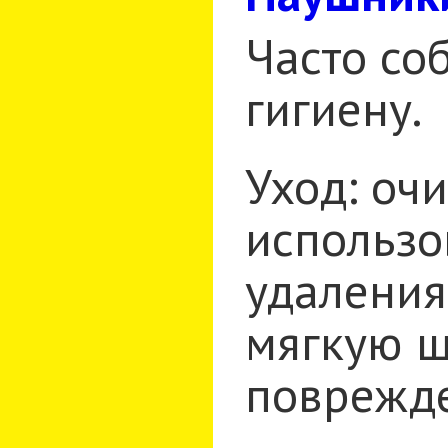
Часто со
гигиену.
Уход: оч
использо
удаления
мягкую щ
поврежд