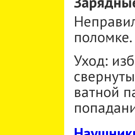
Зарядные
Неправил
поломке.
Уход: из
свернуты
ватной п
попадани
Наушник