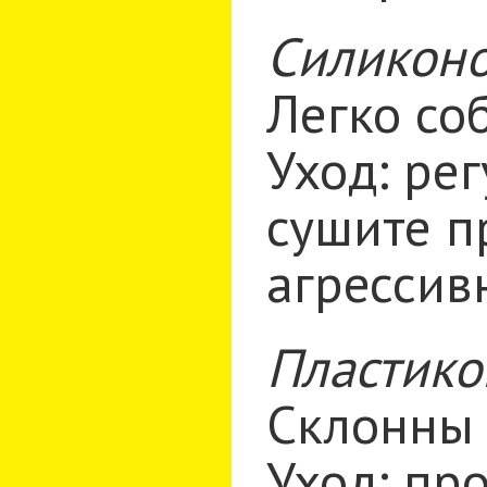
Силиконо
Легко со
Уход: ре
сушите п
агрессив
Пластико
Склонны 
Уход: пр