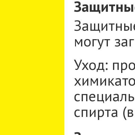
Защитные
Защитные
могут за
Уход: пр
химикато
специаль
спирта (