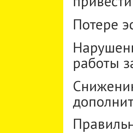
привести 
Потере э
Нарушени
работы з
Снижению
дополнит
Правильн