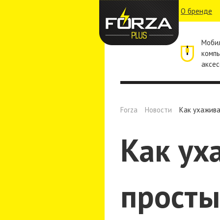
О бренде
Моби
комп
аксес
Forza
Новости
Как ухажива
Как ух
просты