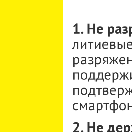
1. Не ра
литиевые
разряжен
поддержи
подтвер
смартфон
2. Не де