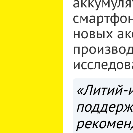
аккумуля
смартфон
новых ак
производи
исследов
«Литий-
поддерж
рекоменд