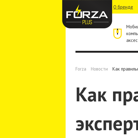
О бренде
Моби
комп
аксес
Forza
Новости
Как правиль
Как пр
экспер