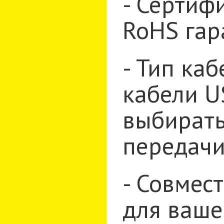
- Сертиф
RoHS гар
- Тип ка
кабели US
выбирать
передачи
- Совмес
для ваше