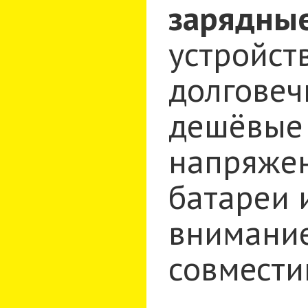
зарядные
устройст
долговеч
дешёвые 
напряжен
батареи 
внимание
совмести