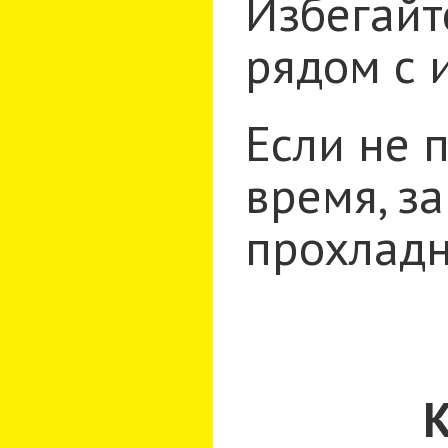
Избегайт
рядом с 
Если не 
время, з
прохладн
К