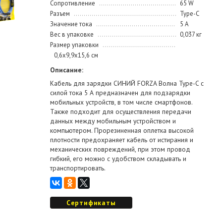
Сопротивление
65 W
Разъем
Type-C
Значение тока
5 А
Вес в упаковке
0,037 кг
Размер упаковки
0,6х9,9х15,6 см
Описание:
Кабель для зарядки СИНИЙ FORZA Волна Type-C с
силой тока 5 А предназначен для подзарядки
мобильных устройств, в том числе смартфонов.
Также подходит для осуществления передачи
данных между мобильным устройством и
компьютером. Прорезиненная оплетка высокой
плотности предохраняет кабель от истирания и
механических повреждений, при этом провод
гибкий, его можно с удобством складывать и
транспортировать.
Сертификаты