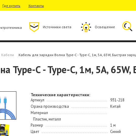
Где купить
Контакты
Источники света
Освещение
ектротехника
Кабели
Кабель для зарядки Волна Type-C - Type-C, 1м, 5А, 65W, Быстрая заря
 Type-C - Type-C, 1м, 5А, 65W,
Технические характеристики:
Артикул
931-218
Страна производства
Китай
Материал
Пластик, металл
Размер
1 м
Цвет
Синий