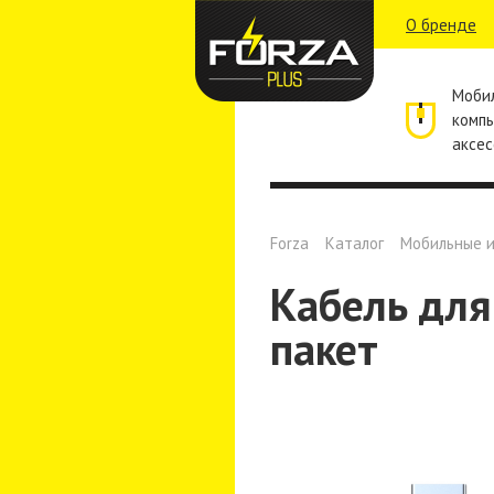
О бренде
Моби
комп
аксес
Forza
Каталог
Мобильные и
Кабель для 
пакет