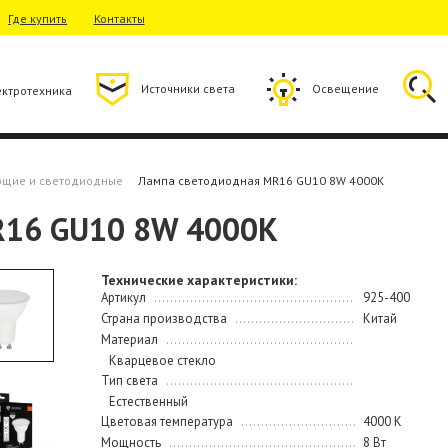
Где купить
Контакты
Источники света
Освещение
ектротехника
ющие и светодиодные
Лампа светодиодная MR16 GU10 8W 4000K
R16 GU10 8W 4000K
Технические характеристики:
Артикул
925-400
Страна производства
Китай
Материал
Кварцевое стекло
Тип света
Естественный
Цветовая температура
4000 K
Мощность
8 Вт