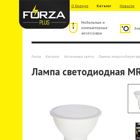
О бренде
Каталог
Новости
Мобильные и
компьютерные
Эл
аксессуары
Forza
Каталог
Источники света
Лампы энергосберега
Лампа светодиодная M