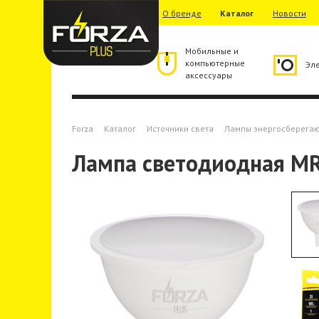
О бренде
Каталог
Новости
Мобильные и
компьютерные
Эл
аксессуары
Forza
Каталог
Источники света
Лампы энергосберега
Лампа светодиодная MR1