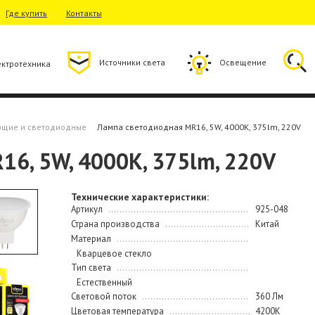
Где купить
Контакты
Источники света
Освещение
ектротехника
ющие и светодиодные
Лампа светодиодная MR16, 5W, 4000K, 375lm, 220V
6, 5W, 4000K, 375lm, 220V
Технические характеристики:
Артикул
925-048
Страна производства
Китай
Материал
Кварцевое стекло
Тип света
Естественный
Световой поток
360 Лм
Цветовая температура
4200K