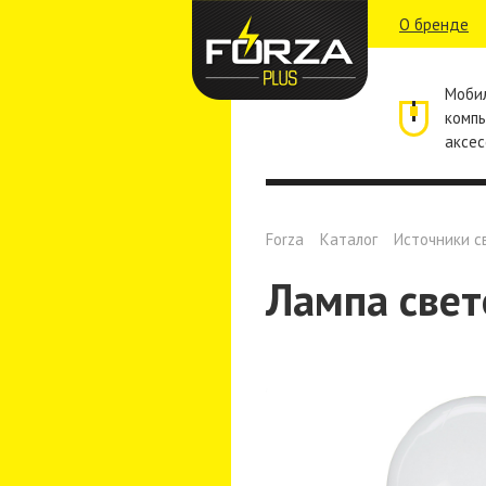
О бренде
Моби
комп
аксес
Forza
Каталог
Источники с
Лампа свет