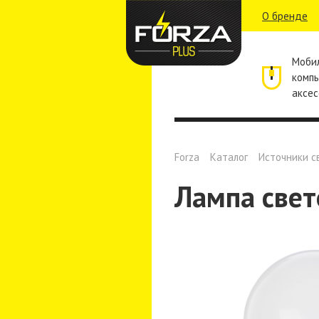
О бренде
Моби
комп
аксес
Forza
Каталог
Источники с
Лампа свет