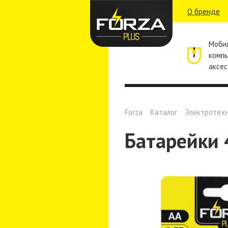
О бренде
Моби
комп
аксес
Forza
Каталог
Электротех
Батарейки 4