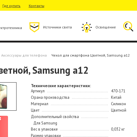
Где купить
Контакты
Источники света
Освещение
ектротехника
Аксессуары для телефона
Чехол для смартфона Цветной, Samsung a12
ветной, Samsung a12
Технические характеристики:
Артикул
470-171
Страна производства
Китай
Материал
Силикон
Цвет
Цветной
Дополнительный свойства
Для Samsung
Вес в упаковке
0,032 кг
Размер упаковки